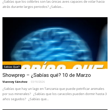
¿Sabías que los colibríes son las únicas aves capaces de volar hacia
atrás durante largos periodos? ¿Sabías...
Sabias Que?
Showprep – ¿Sabías qué? 10 de Marzo
Vianney Sánchez
-
03/10/2026
¿Sabías que hay un lago en Tanzania que puede petrificar animales
por sus minerales? ¿Sabías que los caracoles pueden dormir hasta 3
años seguidos? ¿Sabías que...