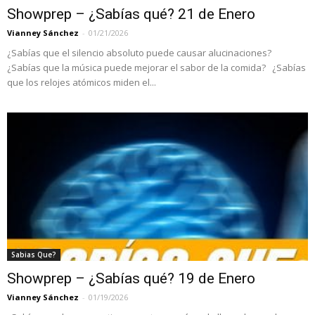
Showprep – ¿Sabías qué? 21 de Enero
Vianney Sánchez
-
01/21/2026
¿Sabías que el silencio absoluto puede causar alucinaciones?
¿Sabías que la música puede mejorar el sabor de la comida? ¿Sabías
que los relojes atómicos miden el...
Sabias Que?
Showprep – ¿Sabías qué? 19 de Enero
Vianney Sánchez
-
01/19/2026