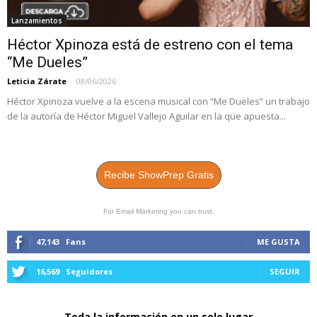
Lanzamientos
Héctor Xpinoza está de estreno con el tema
“Me Dueles”
Leticia Zárate
-
08/06/2026
Héctor Xpinoza vuelve a la escena musical con “Me Dueles” un trabajo
de la autoría de Héctor Miguel Vallejo Aguilar en la que apuesta...
Recibe ShowPrep Gratis
For Email Marketing you can trust.
47,143
Fans
ME GUSTA
16,569
Seguidores
SEGUIR
Toda la información en un solo lugar