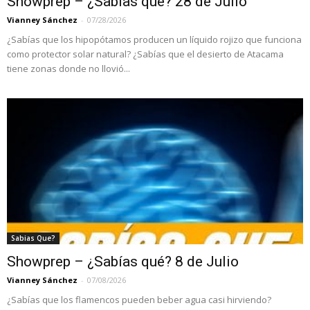
Showprep – ¿Sabías qué? 28 de Julio
Vianney Sánchez
-
07/28/2026
¿Sabías que los hipopótamos producen un líquido rojizo que funciona
como protector solar natural? ¿Sabías que el desierto de Atacama
tiene zonas donde no llovió...
Sabias Que?
Showprep – ¿Sabías qué? 8 de Julio
Vianney Sánchez
-
07/08/2026
¿Sabías que los flamencos pueden beber agua casi hirviendo?