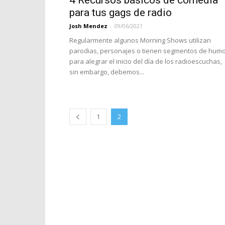
4 Recursos básicos de comedia
para tus gags de radio
Josh Mendez
-
09/06/2021
Regularmente algunos Morning Shows utilizan
parodias, personajes o tienen segmentos de hum
para alegrar el inicio del día de los radioescuchas,
sin embargo, debemos...
1
2