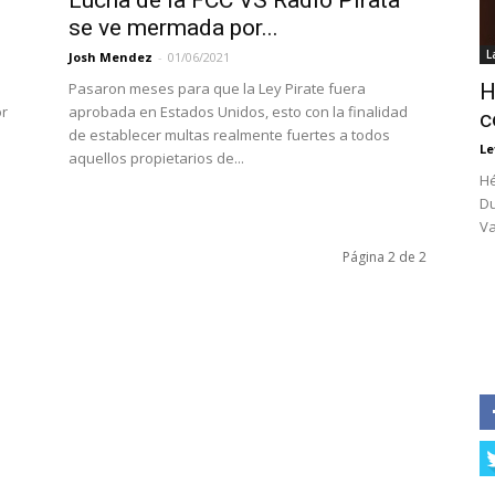
Lucha de la FCC VS Radio Pirata
se ve mermada por...
L
Josh Mendez
-
01/06/2021
Pasaron meses para que la Ley Pirate fuera
H
or
aprobada en Estados Unidos, esto con la finalidad
c
de establecer multas realmente fuertes a todos
Le
aquellos propietarios de...
Hé
Du
Va
Página 2 de 2