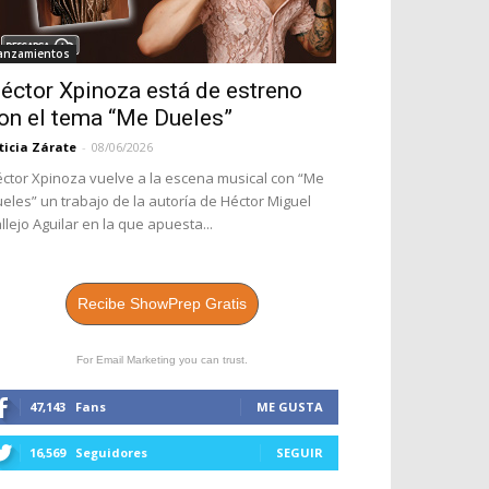
anzamientos
éctor Xpinoza está de estreno
on el tema “Me Dueles”
ticia Zárate
-
08/06/2026
ctor Xpinoza vuelve a la escena musical con “Me
eles” un trabajo de la autoría de Héctor Miguel
llejo Aguilar en la que apuesta...
Recibe ShowPrep Gratis
For Email Marketing you can trust.
47,143
Fans
ME GUSTA
16,569
Seguidores
SEGUIR