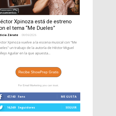
anzamientos
éctor Xpinoza está de estreno
on el tema “Me Dueles”
ticia Zárate
-
08/06/2026
ctor Xpinoza vuelve a la escena musical con “Me
eles” un trabajo de la autoría de Héctor Miguel
llejo Aguilar en la que apuesta...
Recibe ShowPrep Gratis
For Email Marketing you can trust.
47,143
Fans
ME GUSTA
16,569
Seguidores
SEGUIR