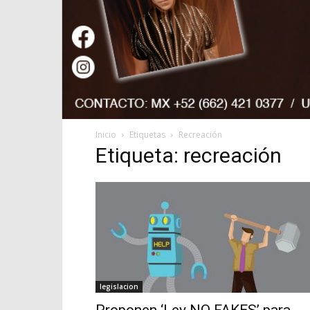
Inicio
Etiquetas
Recreación
Etiqueta: recreación
legislacion