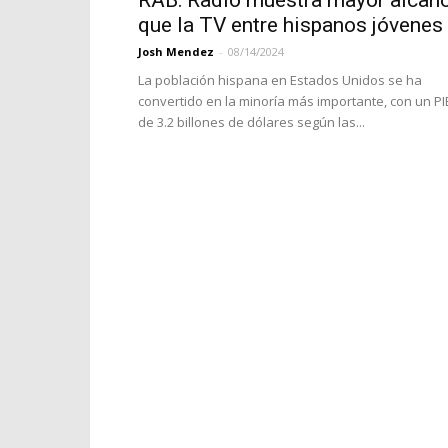
RAB: Radio muestra mayor alcan
que la TV entre hispanos jóvenes
Josh Mendez
-
08/14/2024
La población hispana en Estados Unidos se ha
convertido en la minoría más importante, con un PI
de 3.2 billones de dólares según las...