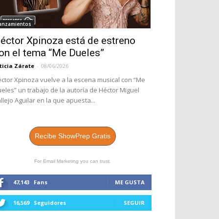
anzamientos
éctor Xpinoza está de estreno
on el tema “Me Dueles”
ticia Zárate
-
08/06/2026
ctor Xpinoza vuelve a la escena musical con “Me
eles” un trabajo de la autoría de Héctor Miguel
llejo Aguilar en la que apuesta...
Recibe ShowPrep Gratis
For Email Marketing you can trust.
47,143
Fans
ME GUSTA
16,569
Seguidores
SEGUIR