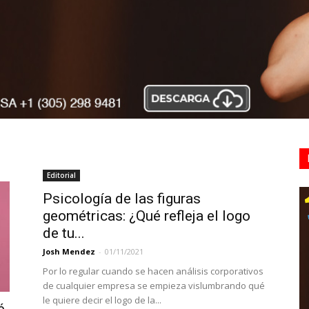
Editorial
Psicología de las figuras
geométricas: ¿Qué refleja el logo
de tu...
Josh Mendez
-
01/11/2021
Por lo regular cuando se hacen análisis corporativos
de cualquier empresa se empieza vislumbrando qué
le quiere decir el logo de la...