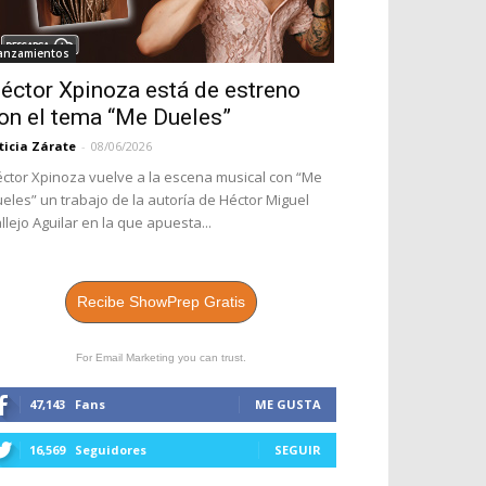
anzamientos
éctor Xpinoza está de estreno
on el tema “Me Dueles”
ticia Zárate
-
08/06/2026
ctor Xpinoza vuelve a la escena musical con “Me
eles” un trabajo de la autoría de Héctor Miguel
llejo Aguilar en la que apuesta...
Recibe ShowPrep Gratis
For Email Marketing you can trust.
47,143
Fans
ME GUSTA
16,569
Seguidores
SEGUIR