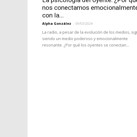
La psicología del oyente: ¿Por qu
nos conectamos emocionalment
con la...
Alpha González
-
09/03/2024
La radio, a pesar de la evolución de los medios, si
siendo un medio poderoso y emocionalmente
resonante. ¿Por qué los oyentes se conectan...