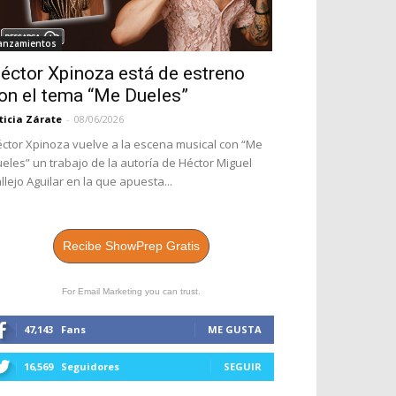
anzamientos
éctor Xpinoza está de estreno
on el tema “Me Dueles”
ticia Zárate
-
08/06/2026
ctor Xpinoza vuelve a la escena musical con “Me
eles” un trabajo de la autoría de Héctor Miguel
llejo Aguilar en la que apuesta...
Recibe ShowPrep Gratis
For Email Marketing you can trust.
47,143
Fans
ME GUSTA
16,569
Seguidores
SEGUIR