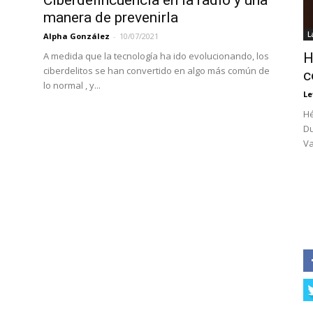
Ciberdelincuencia en la radio y una
manera de prevenirla
L
Alpha González
-
10/07/2021
A medida que la tecnología ha ido evolucionando, los
H
ciberdelitos se han convertido en algo más común de
c
lo normal , y...
Le
Hé
Du
Va