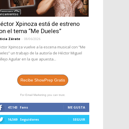
anzamientos
éctor Xpinoza está de estreno
on el tema “Me Dueles”
ticia Zárate
-
08/06/2026
ctor Xpinoza vuelve a la escena musical con “Me
eles” un trabajo de la autoría de Héctor Miguel
llejo Aguilar en la que apuesta...
Recibe ShowPrep Gratis
For Email Marketing you can trust.
47,143
Fans
ME GUSTA
16,569
Seguidores
SEGUIR