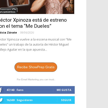
anzamientos
éctor Xpinoza está de estreno
on el tema “Me Dueles”
ticia Zárate
-
08/06/2026
ctor Xpinoza vuelve a la escena musical con “Me
eles” un trabajo de la autoría de Héctor Miguel
llejo Aguilar en la que apuesta...
Recibe ShowPrep Gratis
For Email Marketing you can trust.
47,143
Fans
ME GUSTA
16,569
Seguidores
SEGUIR