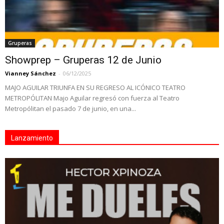
Gruperas
Showprep – Gruperas 12 de Junio
Vianney Sánchez
-
06/12/2025
MAJO AGUILAR TRIUNFA EN SU REGRESO AL ICÓNICO TEATRO
METROPÓLITAN Majo Aguilar regresó con fuerza al Teatro
Metropólitan el pasado 7 de junio, en una...
Lanzamiento