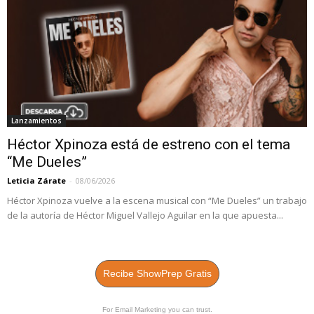
Lanzamientos
Héctor Xpinoza está de estreno con el tema
“Me Dueles”
Leticia Zárate
-
08/06/2026
Héctor Xpinoza vuelve a la escena musical con “Me Dueles” un trabajo
de la autoría de Héctor Miguel Vallejo Aguilar en la que apuesta...
Recibe ShowPrep Gratis
For Email Marketing you can trust.