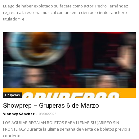
Luego de haber explotado su faceta como actor, Pedro Fernández
regresa a la escena musical con un tema cien por ciento ranchero
titulado “Te...
Gruperas
Showprep – Gruperas 6 de Marzo
Vianney Sánchez
-
03/06/2023
LOS AGUILAR REGALAN BOLETOS PARA LLENAR SU ‘JARIPEO SIN
FRONTERAS’ Durante la última semana de venta de boletos previo al
concierto...