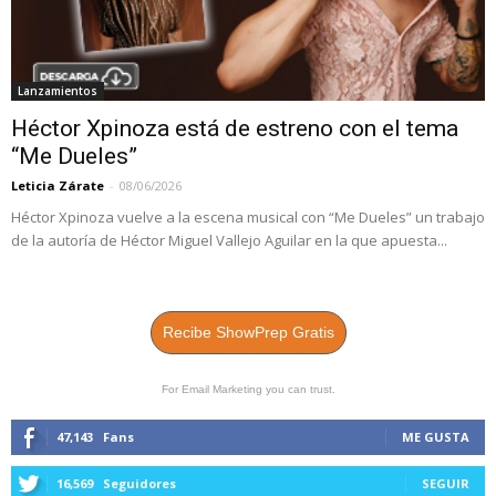
Lanzamientos
Héctor Xpinoza está de estreno con el tema
“Me Dueles”
Leticia Zárate
-
08/06/2026
Héctor Xpinoza vuelve a la escena musical con “Me Dueles” un trabajo
de la autoría de Héctor Miguel Vallejo Aguilar en la que apuesta...
Recibe ShowPrep Gratis
For Email Marketing you can trust.
47,143
Fans
ME GUSTA
16,569
Seguidores
SEGUIR