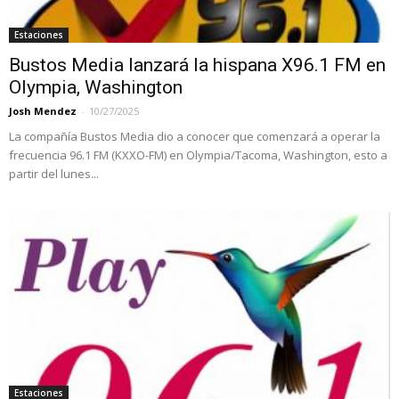
Estaciones
Bustos Media lanzará la hispana X96.1 FM en
Olympia, Washington
Josh Mendez
-
10/27/2025
La compañía Bustos Media dio a conocer que comenzará a operar la
frecuencia 96.1 FM (KXXO-FM) en Olympia/Tacoma, Washington, esto a
partir del lunes...
Estaciones