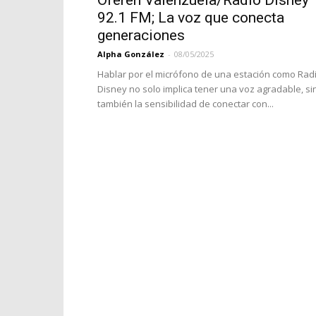
Oferén Valenzuela/Radio Disney
92.1 FM; La voz que conecta
generaciones
Alpha González
-
08/05/2025
Hablar por el micrófono de una estación como Rad
Disney no solo implica tener una voz agradable, si
también la sensibilidad de conectar con...