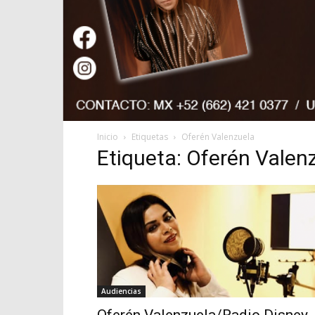
Inicio
Etiquetas
Oferén Valenzuela
Etiqueta: Oferén Valen
Audiencias