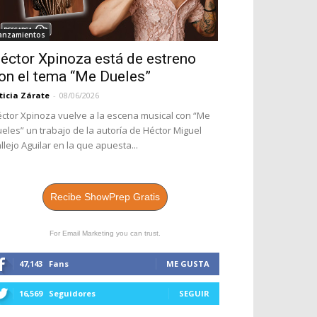
anzamientos
éctor Xpinoza está de estreno
on el tema “Me Dueles”
ticia Zárate
-
08/06/2026
ctor Xpinoza vuelve a la escena musical con “Me
eles” un trabajo de la autoría de Héctor Miguel
llejo Aguilar en la que apuesta...
Recibe ShowPrep Gratis
For Email Marketing you can trust.
47,143
Fans
ME GUSTA
16,569
Seguidores
SEGUIR