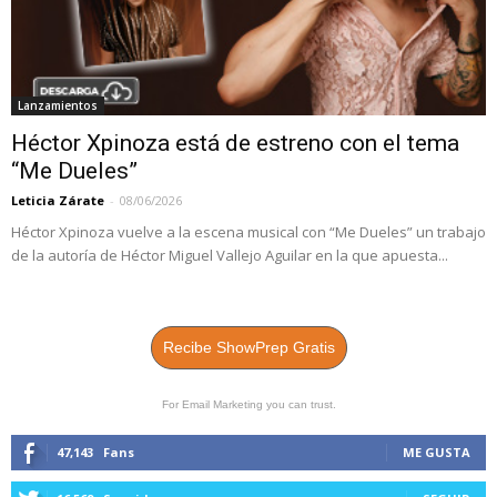
Lanzamientos
Héctor Xpinoza está de estreno con el tema
“Me Dueles”
Leticia Zárate
-
08/06/2026
Héctor Xpinoza vuelve a la escena musical con “Me Dueles” un trabajo
de la autoría de Héctor Miguel Vallejo Aguilar en la que apuesta...
Recibe ShowPrep Gratis
For Email Marketing you can trust.
47,143
Fans
ME GUSTA