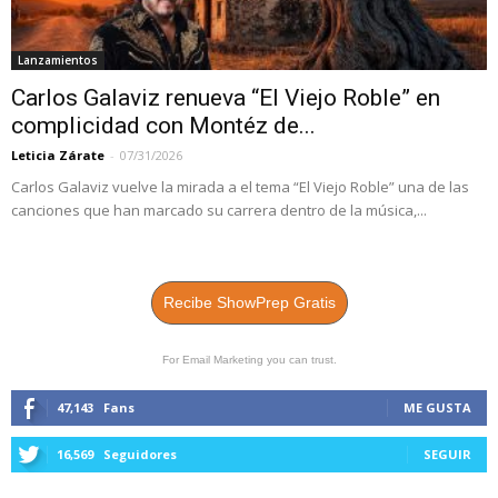
Lanzamientos
Carlos Galaviz renueva “El Viejo Roble” en
complicidad con Montéz de...
Leticia Zárate
-
07/31/2026
Carlos Galaviz vuelve la mirada a el tema “El Viejo Roble” una de las
canciones que han marcado su carrera dentro de la música,...
Recibe ShowPrep Gratis
For Email Marketing you can trust.
47,143
Fans
ME GUSTA
16,569
Seguidores
SEGUIR