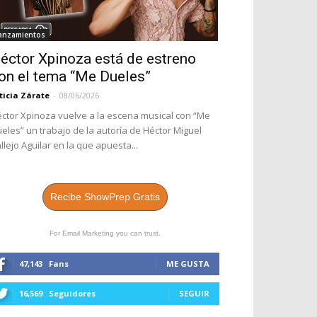
anzamientos
éctor Xpinoza está de estreno
on el tema “Me Dueles”
ticia Zárate
-
08/06/2026
ctor Xpinoza vuelve a la escena musical con “Me
eles” un trabajo de la autoría de Héctor Miguel
llejo Aguilar en la que apuesta...
Recibe ShowPrep Gratis
For Email Marketing you can trust.
47,143
Fans
ME GUSTA
16,569
Seguidores
SEGUIR