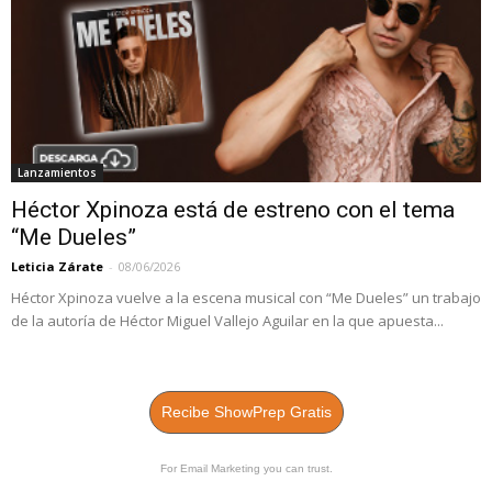
Lanzamientos
Héctor Xpinoza está de estreno con el tema
“Me Dueles”
Leticia Zárate
-
08/06/2026
Héctor Xpinoza vuelve a la escena musical con “Me Dueles” un trabajo
de la autoría de Héctor Miguel Vallejo Aguilar en la que apuesta...
Recibe ShowPrep Gratis
For Email Marketing you can trust.