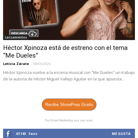
Lanzamientos
Héctor Xpinoza está de estreno con el tema
“Me Dueles”
Leticia Zárate
-
08/06/2026
Héctor Xpinoza vuelve a la escena musical con “Me Dueles” un trabajo
de la autoría de Héctor Miguel Vallejo Aguilar en la que apuesta...
Recibe ShowPrep Gratis
For Email Marketing you can trust.
47,143
Fans
ME GUSTA