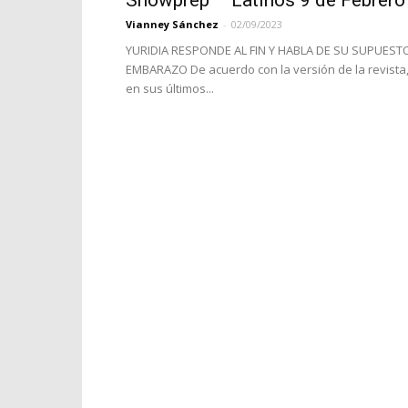
Showprep – Latinos 9 de Febrero
Vianney Sánchez
-
02/09/2023
YURIDIA RESPONDE AL FIN Y HABLA DE SU SUPUEST
EMBARAZO De acuerdo con la versión de la revista
en sus últimos...