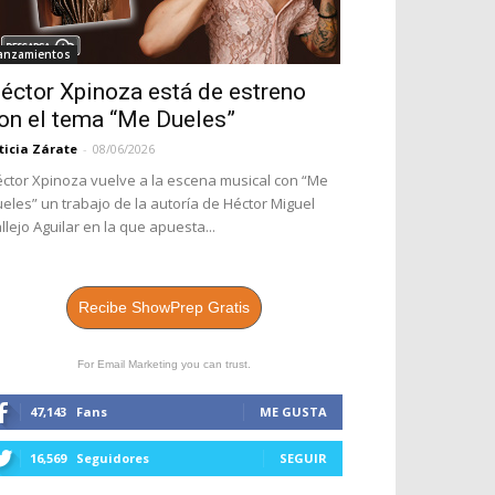
anzamientos
éctor Xpinoza está de estreno
on el tema “Me Dueles”
ticia Zárate
-
08/06/2026
ctor Xpinoza vuelve a la escena musical con “Me
eles” un trabajo de la autoría de Héctor Miguel
llejo Aguilar en la que apuesta...
Recibe ShowPrep Gratis
For Email Marketing you can trust.
47,143
Fans
ME GUSTA
16,569
Seguidores
SEGUIR