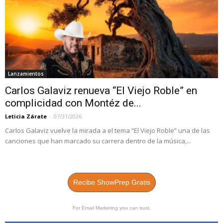
Lanzamientos
Carlos Galaviz renueva “El Viejo Roble” en
complicidad con Montéz de...
Leticia Zárate
-
07/31/2026
Carlos Galaviz vuelve la mirada a el tema “El Viejo Roble” una de las
canciones que han marcado su carrera dentro de la música,...
Recibe ShowPrep Gratis
For Email Marketing you can trust.