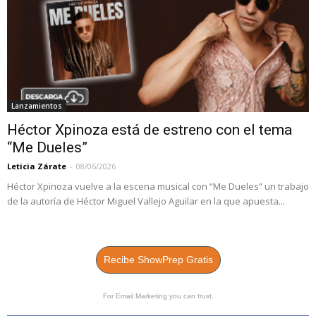
Lanzamientos
Héctor Xpinoza está de estreno con el tema
“Me Dueles”
Leticia Zárate
-
08/06/2026
Héctor Xpinoza vuelve a la escena musical con “Me Dueles” un trabajo
de la autoría de Héctor Miguel Vallejo Aguilar en la que apuesta...
Recibe ShowPrep Gratis
For Email Marketing you can trust.