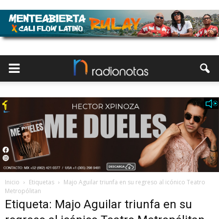
Inicio
Etiquetas
Majo Aguilar triunfa en su regreso al icónico Teatro
Metropólitan
Etiqueta: Majo Aguilar triunfa en su