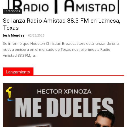
Estaciones
Se lanza Radio Amistad 88.3 FM en Lamesa,
Texas
Josh Mendez
-
02/26/2025
Se informó que Houston Christian Broadcasters está lanzando una
nueva emisora en el mercado de Texas nos referimos a Radio
Amistad 88.3 FM, la...
Lanzamiento