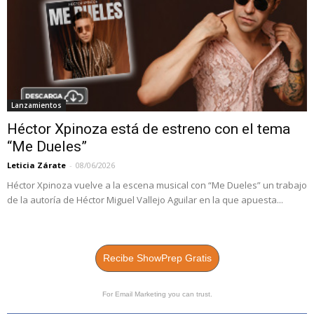
Lanzamientos
Héctor Xpinoza está de estreno con el tema
“Me Dueles”
Leticia Zárate
-
08/06/2026
Héctor Xpinoza vuelve a la escena musical con “Me Dueles” un trabajo
de la autoría de Héctor Miguel Vallejo Aguilar en la que apuesta...
Recibe ShowPrep Gratis
For Email Marketing you can trust.