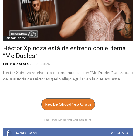
Lanzamientos
Héctor Xpinoza está de estreno con el tema
“Me Dueles”
Leticia Zárate
-
08/06/2026
Héctor Xpinoza vuelve a la escena musical con “Me Dueles” un trabajo
de la autoría de Héctor Miguel Vallejo Aguilar en la que apuesta...
Recibe ShowPrep Gratis
For Email Marketing you can trust.
47,143
Fans
ME GUSTA