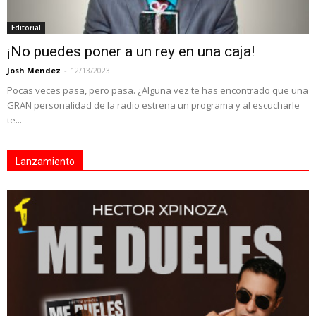
Editorial
¡No puedes poner a un rey en una caja!
Josh Mendez
-
12/13/2023
Pocas veces pasa, pero pasa. ¿Alguna vez te has encontrado que una
GRAN personalidad de la radio estrena un programa y al escucharle
te...
Lanzamiento