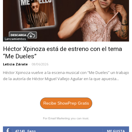
Lanzamientos
Héctor Xpinoza está de estreno con el tema
“Me Dueles”
Leticia Zárate
-
08/06/2026
Héctor Xpinoza vuelve a la escena musical con “Me Dueles” un trabajo
de la autoría de Héctor Miguel Vallejo Aguilar en la que apuesta...
Recibe ShowPrep Gratis
For Email Marketing you can trust.
47,143
Fans
ME GUSTA