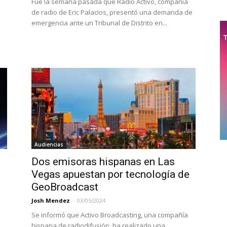
Fue la semana pasada que Radio Activo, compañía
de radio de Eric Palacios, presentó una demanda de
emergencia ante un Tribunal de Distrito en...
Audiencias
Dos emisoras hispanas en Las
Vegas apuestan por tecnología de
GeoBroadcast
Josh Mendez
-
03/05/2024
Se informó que Activo Broadcasting, una compañía
hispana de radiodifusión, ha realizado una