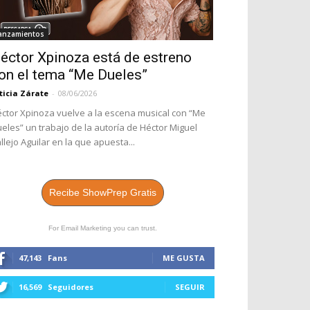
anzamientos
éctor Xpinoza está de estreno
on el tema “Me Dueles”
ticia Zárate
-
08/06/2026
ctor Xpinoza vuelve a la escena musical con “Me
eles” un trabajo de la autoría de Héctor Miguel
llejo Aguilar en la que apuesta...
Recibe ShowPrep Gratis
For Email Marketing you can trust.
47,143
Fans
ME GUSTA
16,569
Seguidores
SEGUIR