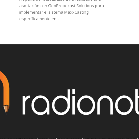
asociación con GeoBroadcast Solutions para
implementar el sistema MaxxCasting
específicamente en...