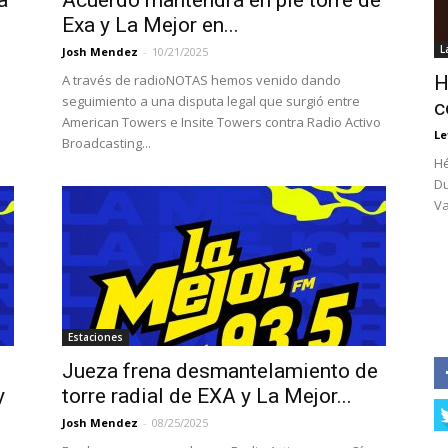
a
Acuerdo mantendrá en pie torre de
Exa y La Mejor en...
L
Josh Mendez
-
10/21/2025
A través de radioNOTAS hemos venido dando
H
seguimiento a una disputa legal que surgió entre
c
American Towers e Insite Towers contra Radio Activo
Le
Broadcasting...
Hé
Du
Va
Estaciones
Jueza frena desmantelamiento de
y
torre radial de EXA y La Mejor...
Josh Mendez
-
08/25/2025