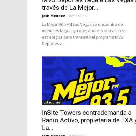
MVS Deportes llega a Las Vegas 
través de La Mejor...
Josh Mendez
-
02/18/2026
La Mejor 93.5 FM Las Vegas se encuentra de
manteles largos, ya que, anunció una alianza
estratégica para transmitir el programa MVS
Deportes a...
Estaciones
InSite Towers contrademanda a
Radio Activo, propietaria de EXA 
La...
Josh Mendez
-
09/08/2025