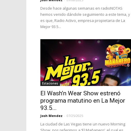
Desde hace algunas semanas en radioNOTAS
hemos venido dándole seguimiento a este tema, y
es que, Radio Activo, empresa propietaria de La
Mejor 93.5...
Estaciones
El Wash’n Wear Show estrenó
programa matutino en La Mejor
93.5...
Josh Mendez
-
07/25/2025
La ciudad de Las Vegas tiene un nuevo Morning
Show, nos referimos a ‘El Mañanero’, el cual es