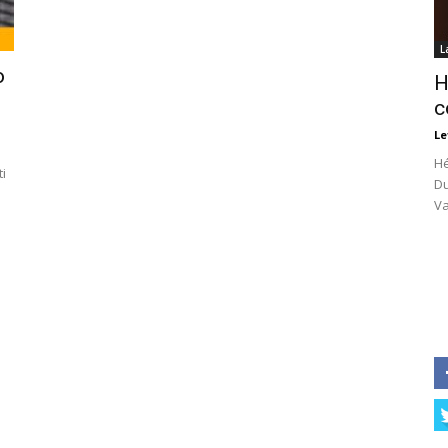
L
o
H
c
Le
Hé
i
Du
Va