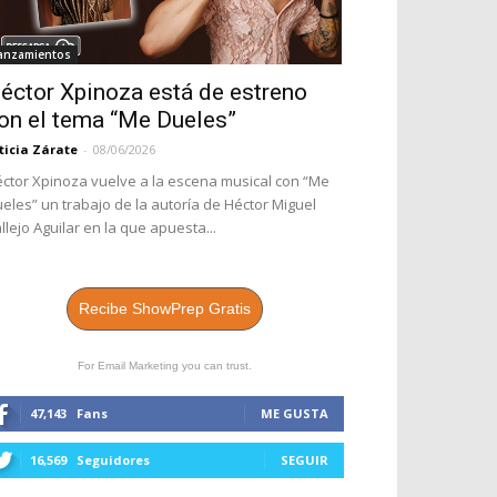
anzamientos
éctor Xpinoza está de estreno
on el tema “Me Dueles”
ticia Zárate
-
08/06/2026
ctor Xpinoza vuelve a la escena musical con “Me
eles” un trabajo de la autoría de Héctor Miguel
llejo Aguilar en la que apuesta...
Recibe ShowPrep Gratis
For Email Marketing you can trust.
47,143
Fans
ME GUSTA
16,569
Seguidores
SEGUIR