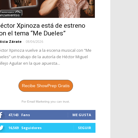
anzamientos
éctor Xpinoza está de estreno
on el tema “Me Dueles”
ticia Zárate
-
08/06/2026
ctor Xpinoza vuelve a la escena musical con “Me
eles” un trabajo de la autoría de Héctor Miguel
llejo Aguilar en la que apuesta...
Recibe ShowPrep Gratis
For Email Marketing you can trust.
47,143
Fans
ME GUSTA
16,569
Seguidores
SEGUIR