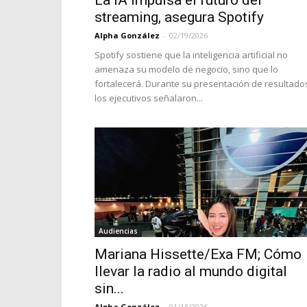
La IA impulsa el futuro del
streaming, asegura Spotify
Alpha González
-
02/19/2026
Spotify sostiene que la inteligencia artificial no
amenaza su modelo de negocio, sino que lo
fortalecerá. Durante su presentación de resultado
los ejecutivos señalaron...
Audiencias
Mariana Hissette/Exa FM; Cómo
llevar la radio al mundo digital
sin...
Alpha González
-
01/15/2026