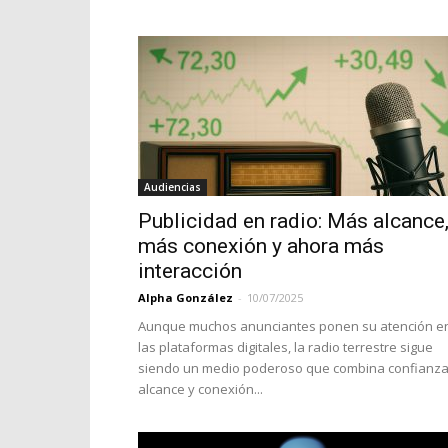
Audiencias
Publicidad en radio: Más alcance
más conexión y ahora más
interacción
Alpha González
-
10/07/2025
Aunque muchos anunciantes ponen su atención e
las plataformas digitales, la radio terrestre sigue
siendo un medio poderoso que combina confianza
alcance y conexión...