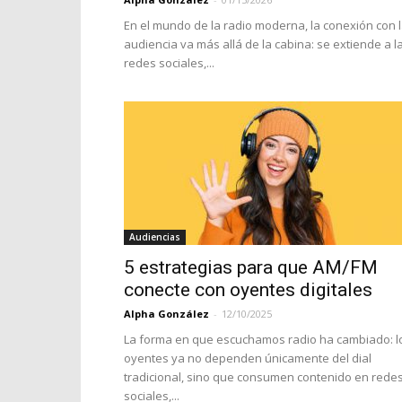
En el mundo de la radio moderna, la conexión con 
audiencia va más allá de la cabina: se extiende a l
redes sociales,...
Audiencias
5 estrategias para que AM/FM
conecte con oyentes digitales
Alpha González
-
12/10/2025
La forma en que escuchamos radio ha cambiado: l
oyentes ya no dependen únicamente del dial
tradicional, sino que consumen contenido en rede
sociales,...