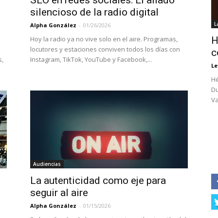
SEO en redes sociales: El aliado
silencioso de la radio digital
L
Alpha González
-
01/26/2026
Hoy la radio ya no vive solo en el aire. Programas,
H
locutores y estaciones conviven todos los días con
c
s,
Instagram, TikTok, YouTube y Facebook,...
Le
Hé
Du
Va
Audiencias
La autenticidad como eje para
seguir al aire
Alpha González
-
01/15/2026