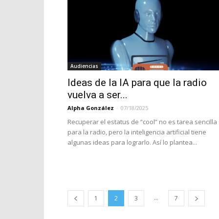
Audiencias
Ideas de la IA para que la radio
vuelva a ser...
Alpha González
-
07/18/2025
Recuperar el estatus de “cool” no es tarea sencilla
para la radio, pero la inteligencia artificial tiene
algunas ideas para lograrlo. Así lo plantea...
...
1
2
3
7