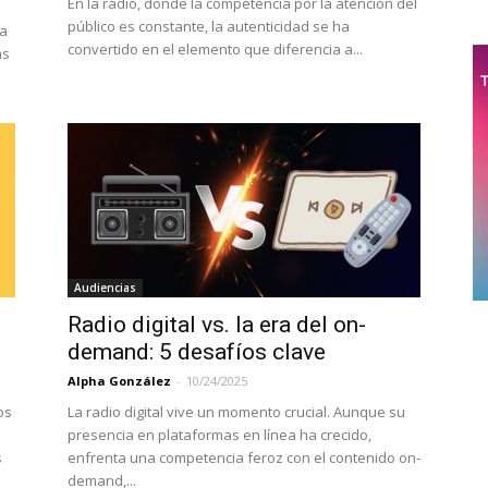
En la radio, donde la competencia por la atención del
público es constante, la autenticidad se ha
la
convertido en el elemento que diferencia a...
as
Audiencias
Radio digital vs. la era del on-
demand: 5 desafíos clave
Alpha González
-
10/24/2025
os
La radio digital vive un momento crucial. Aunque su
presencia en plataformas en línea ha crecido,
s
enfrenta una competencia feroz con el contenido on-
demand,...