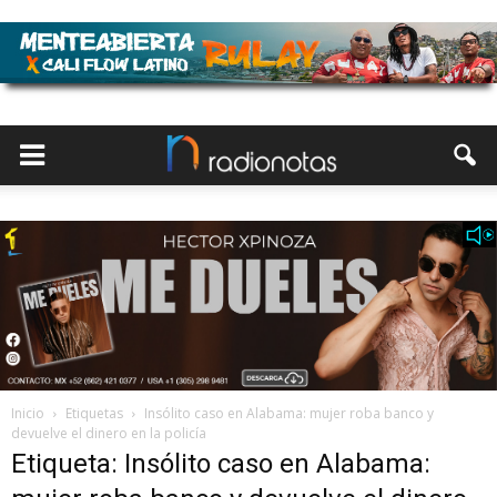
Inicio
Etiquetas
Insólito caso en Alabama: mujer roba banco y
devuelve el dinero en la policía
Etiqueta: Insólito caso en Alabama: