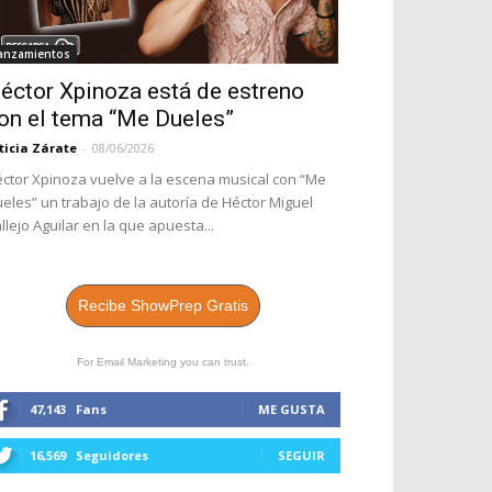
anzamientos
éctor Xpinoza está de estreno
on el tema “Me Dueles”
ticia Zárate
-
08/06/2026
ctor Xpinoza vuelve a la escena musical con “Me
eles” un trabajo de la autoría de Héctor Miguel
llejo Aguilar en la que apuesta...
Recibe ShowPrep Gratis
For Email Marketing you can trust.
47,143
Fans
ME GUSTA
16,569
Seguidores
SEGUIR