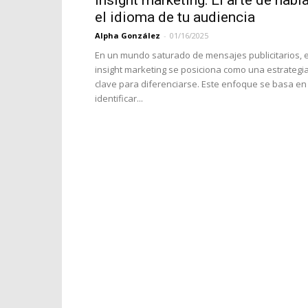
Insight marketing: El arte de habl
el idioma de tu audiencia
Alpha González
-
01/16/2025
En un mundo saturado de mensajes publicitarios, e
insight marketing se posiciona como una estrategi
clave para diferenciarse. Este enfoque se basa en
identificar...