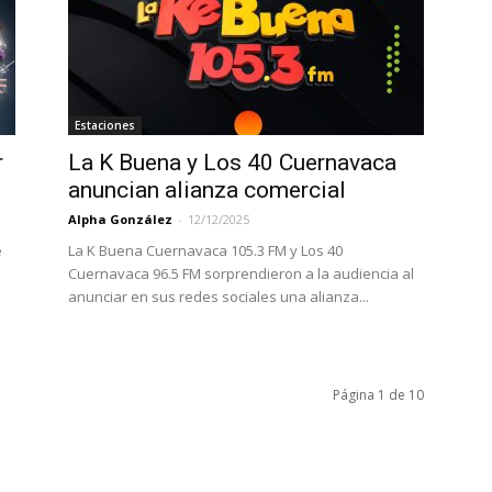
Estaciones
r
La K Buena y Los 40 Cuernavaca
anuncian alianza comercial
Alpha González
-
12/12/2025
e
La K Buena Cuernavaca 105.3 FM y Los 40
Cuernavaca 96.5 FM sorprendieron a la audiencia al
anunciar en sus redes sociales una alianza...
Página 1 de 10