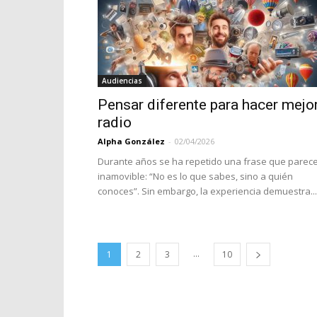
Audiencias
Pensar diferente para hacer mejo
radio
Alpha González
-
02/04/2026
Durante años se ha repetido una frase que parec
inamovible: “No es lo que sabes, sino a quién
conoces”. Sin embargo, la experiencia demuestra...
...
1
2
3
10