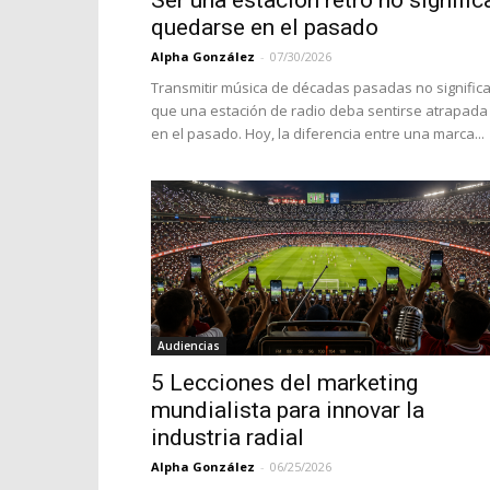
Ser una estación retro no signific
quedarse en el pasado
Alpha González
-
07/30/2026
Transmitir música de décadas pasadas no signific
que una estación de radio deba sentirse atrapada
en el pasado. Hoy, la diferencia entre una marca...
Audiencias
5 Lecciones del marketing
mundialista para innovar la
industria radial
Alpha González
-
06/25/2026