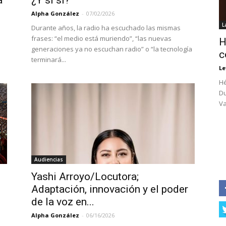
a
¿Y si sí?
Alpha González
-
07/02/2026
L
Durante años, la radio ha escuchado las mismas
frases: “el medio está muriendo”, “las nuevas
a
H
generaciones ya no escuchan radio” o “la tecnología
c
terminará...
Le
Hé
Du
Va
Audiencias
Yashi Arroyo/Locutora;
Adaptación, innovación y el poder
de la voz en...
Alpha González
-
06/16/2026