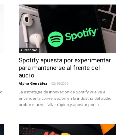
Audiencias
Spotify apuesta por experimentar
para mantenerse al frente del
audio
Alpha González
-
02/16/2026
o,
La estrategia de innovación de Spotify vuelve a
encender la conversación en la industria del audio:
a
probar mucho, fallar rápido y apostar por lo...