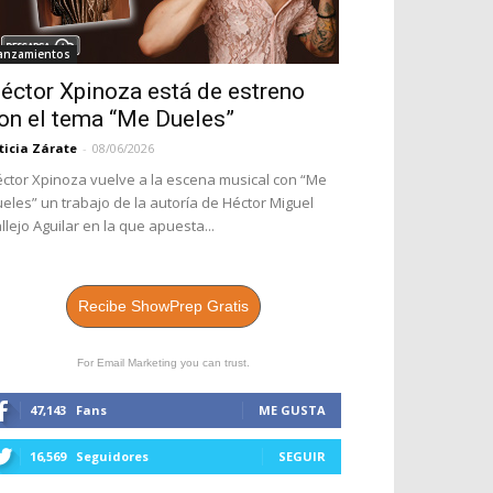
anzamientos
éctor Xpinoza está de estreno
on el tema “Me Dueles”
ticia Zárate
-
08/06/2026
ctor Xpinoza vuelve a la escena musical con “Me
eles” un trabajo de la autoría de Héctor Miguel
llejo Aguilar en la que apuesta...
Recibe ShowPrep Gratis
For Email Marketing you can trust.
47,143
Fans
ME GUSTA
16,569
Seguidores
SEGUIR