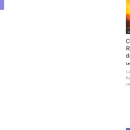
L
C
R
d
Le
Ca
Ro
ca