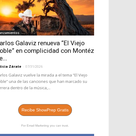
anzamientos
arlos Galaviz renueva “El Viejo
oble” en complicidad con Montéz
e...
ticia Zárate
-
07/31/2026
rlos Galaviz vuelve la mirada a el tema “El Viejo
ble” una de las canciones que han marcado su
rrera dentro de la música,...
Recibe ShowPrep Gratis
For Email Marketing you can trust.