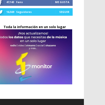
47,143
Fans
ME GUSTA
16,569
Seguidores
SEGUIR
Toda la información en un solo lugar