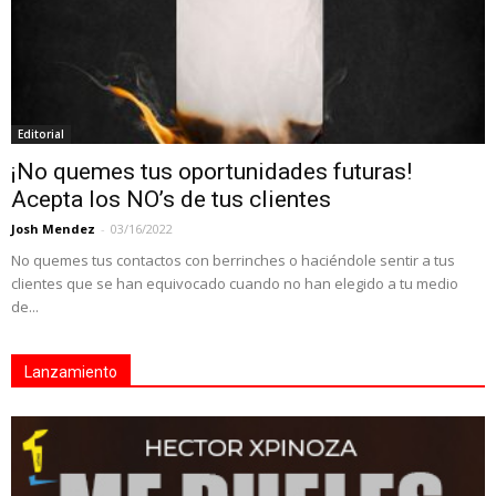
Editorial
¡No quemes tus oportunidades futuras!
Acepta los NO’s de tus clientes
Josh Mendez
-
03/16/2022
No quemes tus contactos con berrinches o haciéndole sentir a tus
clientes que se han equivocado cuando no han elegido a tu medio
de...
Lanzamiento