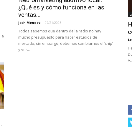
Neuromarketing auditivo local:
¿Qué es y cómo funciona en las
ventas...
L
Josh Mendez
-
07/21/2025
H
Todos sabemos que dentro de la radio no hay
c
s a
mucho presupuesto para hacer estudios de
Le
mercado, sin embargo, debemos cambiarnos el ‘chip’
Hé
y ver...
Du
Va
:
.