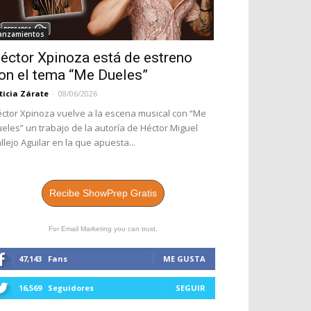
anzamientos
éctor Xpinoza está de estreno
on el tema “Me Dueles”
ticia Zárate
-
08/06/2026
ctor Xpinoza vuelve a la escena musical con “Me
eles” un trabajo de la autoría de Héctor Miguel
llejo Aguilar en la que apuesta...
Recibe ShowPrep Gratis
For Email Marketing you can trust.
47,143
Fans
ME GUSTA
16,569
Seguidores
SEGUIR