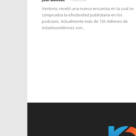
Veritonic reveló una nueva encuesta en la cual se
comprueba la efectividad publicitaria en los
podcasts. Actualmente más de 135 millones de
estadounidenses son...