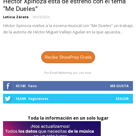
Héctor Xpinoza está de estreno con el tema
“Me Dueles”
Leticia Zárate
-
08/06/2026
Héctor Xpinoza vuelve a la escena musical con “Me Dueles” un trabajo
de la autoría de Héctor Miguel Vallejo Aguilar en la que apuesta...
Recibe ShowPrep Gratis
For Email Marketing you can trust.
47,143
Fans
ME GUSTA
16,569
Seguidores
SEGUIR
Toda la información en un solo lugar