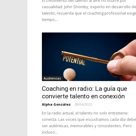
El crecimiento del talento al aire no ocurre por
casualidad. John Shomby, experto en desarrollo d
talento, recuerda que el coaching profesional exig
tiempo,...
Audiencias
Coaching en radio: La guía que
convierte talento en conexión
Alpha González
-
08/04/2025
En la radio actual, el talento no solo entretiene:
conecta. Las voces que escuchamos cada día deb
ser auténticas, memorables y consistentes. Pero
incluso...