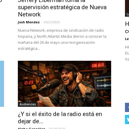
o
Jeffery Liberman toma la
supervisión estratégica de Nueva
Network
L
Josh Mendez
-
05/27/2026
H
Nueva Network, empresa de sindicación de radio
c
hispana, y North Atlantic Media dieron a conocer la
Le
mañana del 26 de mayo una reorganización
Hé
estratégica...
Du
Va
Audiencias
¿Y si el éxito de la radio está en
dejar de...
Alpha González
-
03/18/2026