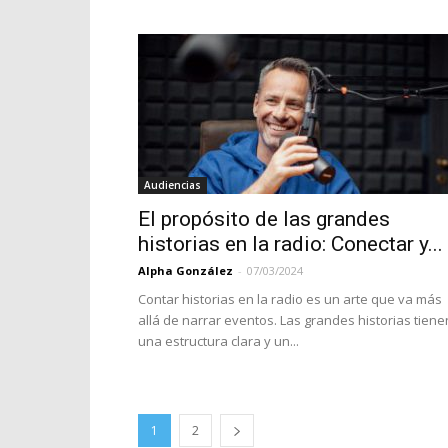
Audiencias
El propósito de las grandes
historias en la radio: Conectar y...
Alpha González
-
07/03/2024
Contar historias en la radio es un arte que va más
allá de narrar eventos. Las grandes historias tiene
una estructura clara y un...
1
2