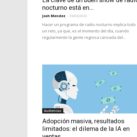
La clave de un buen show de radi
nocturno está en...
Josh Mendez
-
06/04/2026
Hacer un programa de radio nocturno implica todo
un reto, ya que, es el momento del día, cuando
regularmente la gente regresa cansada del...
Audiencias
Adopción masiva, resultados
limitados: el dilema de la IA en
ventas