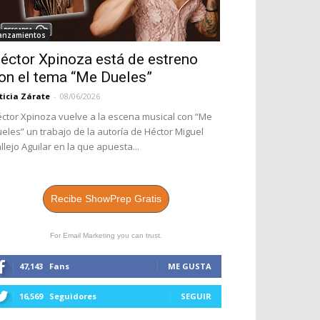
anzamientos
éctor Xpinoza está de estreno
on el tema “Me Dueles”
ticia Zárate
-
08/06/2026
ctor Xpinoza vuelve a la escena musical con “Me
eles” un trabajo de la autoría de Héctor Miguel
llejo Aguilar en la que apuesta...
Recibe ShowPrep Gratis
For Email Marketing you can trust.
47,143
Fans
ME GUSTA
16,569
Seguidores
SEGUIR