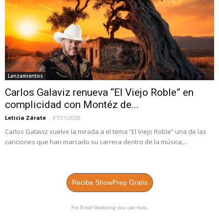
Lanzamientos
Carlos Galaviz renueva “El Viejo Roble” en
complicidad con Montéz de...
Leticia Zárate
-
07/31/2026
Carlos Galaviz vuelve la mirada a el tema “El Viejo Roble” una de las
canciones que han marcado su carrera dentro de la música,...
Recibe ShowPrep Gratis
For Email Marketing you can trust.