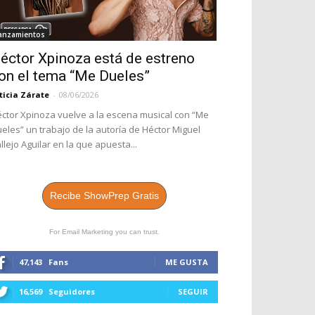
anzamientos
éctor Xpinoza está de estreno
on el tema “Me Dueles”
ticia Zárate
-
08/06/2026
ctor Xpinoza vuelve a la escena musical con “Me
eles” un trabajo de la autoría de Héctor Miguel
llejo Aguilar en la que apuesta...
Recibe ShowPrep Gratis
For Email Marketing you can trust.
47,143
Fans
ME GUSTA
16,569
Seguidores
SEGUIR