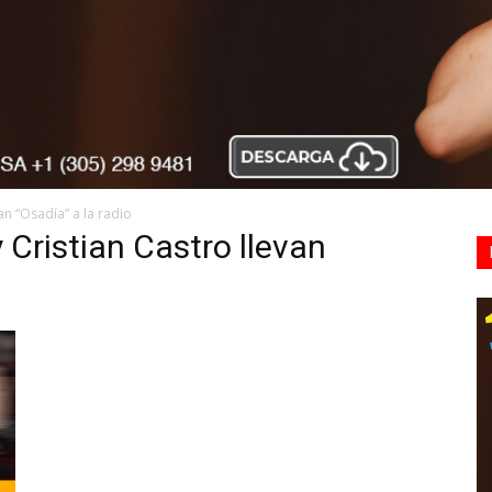
an “Osadía” a la radio
 Cristian Castro llevan