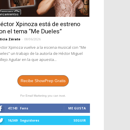
anzamientos
éctor Xpinoza está de estreno
on el tema “Me Dueles”
ticia Zárate
-
08/06/2026
ctor Xpinoza vuelve a la escena musical con “Me
eles” un trabajo de la autoría de Héctor Miguel
llejo Aguilar en la que apuesta...
Recibe ShowPrep Gratis
For Email Marketing you can trust.
47,143
Fans
ME GUSTA
16,569
Seguidores
SEGUIR