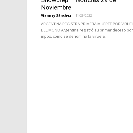
Showprep – Noticias 29 de
Noviembre
Vianney Sánchez
-
11/29/2022
ARGENTINA REGISTRA PRIMERA MUERTE POR VIRUE
DEL MONO Argentina registró su primer deceso por
mpox, como se denomina la viruela...