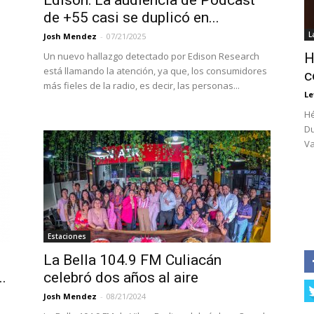
Edison: La audiencia de Podcast
de +55 casi se duplicó en...
L
Josh Mendez
-
07/21/2025
Un nuevo hallazgo detectado por Edison Research
H
está llamando la atención, ya que, los consumidores
c
más fieles de la radio, es decir, las personas...
Le
Hé
Du
Va
Estaciones
La Bella 104.9 FM Culiacán
.
celebró dos años al aire
Josh Mendez
-
08/21/2024