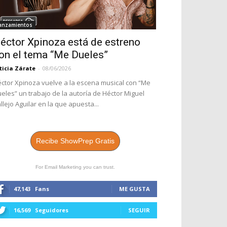
anzamientos
éctor Xpinoza está de estreno
on el tema “Me Dueles”
ticia Zárate
-
08/06/2026
ctor Xpinoza vuelve a la escena musical con “Me
eles” un trabajo de la autoría de Héctor Miguel
llejo Aguilar en la que apuesta...
Recibe ShowPrep Gratis
For Email Marketing you can trust.
47,143
Fans
ME GUSTA
16,569
Seguidores
SEGUIR