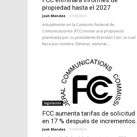
FCC eliminará informes de
propiedad hasta el 2027
Josh Mendez
-
07/30/2025
Actualmente en la Comisión Federal de
Comunicaciones (FCC) existe una propuesta
planteada por su presidente Brendan Carr, la cual
lleva por nombre ‘Eliminar, eliminar,...
legislacion
FCC aumenta tarifas de solicitud
en 17 % después de incrementos..
Josh Mendez
-
01/10/2025