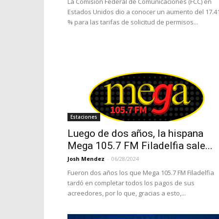
La Comisión Federal de Comunicaciones (FCC) en
Estados Unidos dio a conocer un aumento del 17.4
% para las tarifas de solicitud de permisos...
Estaciones
Luego de dos años, la hispana
Mega 105.7 FM Filadelfia sale...
Josh Mendez
-
06/28/2024
Fueron dos años los que Mega 105.7 FM Filadelfia
tardó en completar todos los pagos de sus
acreedores, por lo que, gracias a esto,...