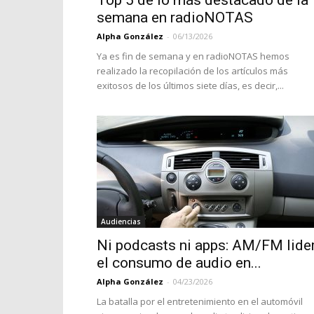
Top 5 de lo más destacado de la
semana en radioNOTAS
Alpha González
-
06/13/2026
Ya es fin de semana y en radioNOTAS hemos
realizado la recopilación de los artículos más
exitosos de los últimos siete días, es decir,...
Audiencias
Ni podcasts ni apps: AM/FM lide
el consumo de audio en...
Alpha González
-
04/23/2026
La batalla por el entretenimiento en el automóvil