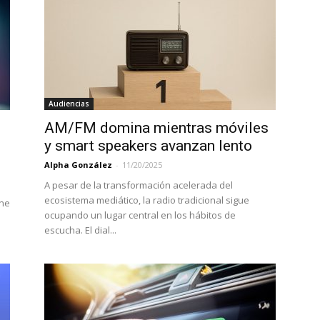
Audiencias
AM/FM domina mientras móviles
y smart speakers avanzan lento
Alpha González
-
11/20/2025
A pesar de la transformación acelerada del
ecosistema mediático, la radio tradicional sigue
One
ocupando un lugar central en los hábitos de
escucha. El dial...