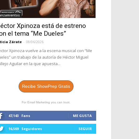
anzamientos
éctor Xpinoza está de estreno
on el tema “Me Dueles”
ticia Zárate
-
08/06/2026
ctor Xpinoza vuelve a la escena musical con “Me
eles” un trabajo de la autoría de Héctor Miguel
llejo Aguilar en la que apuesta...
Recibe ShowPrep Gratis
For Email Marketing you can trust.
47,143
Fans
ME GUSTA
16,569
Seguidores
SEGUIR