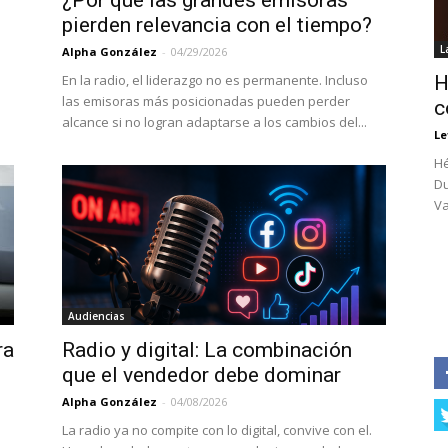
¿Por qué las grandes emisoras
pierden relevancia con el tiempo?
L
Alpha González
-
04/29/2026
En la radio, el liderazgo no es permanente. Incluso
H
las emisoras más posicionadas pueden perder
c
alcance si no logran adaptarse a los cambios del...
Le
Hé
Du
Va
Audiencias
ra
Radio y digital: La combinación
que el vendedor debe dominar
Alpha González
-
04/08/2026
La radio ya no compite con lo digital, convive con el.