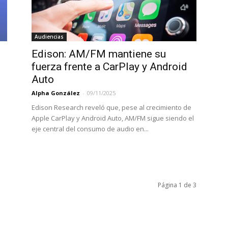
Audiencias
Edison: AM/FM mantiene su
fuerza frente a CarPlay y Android
Auto
Alpha González
-
09/11/2025
Edison Research reveló que, pese al crecimiento de
Apple CarPlay y Android Auto, AM/FM sigue siendo el
eje central del consumo de audio en...
Página 1 de 3