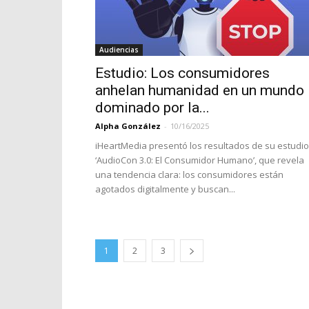
Audiencias
Estudio: Los consumidores
anhelan humanidad en un mundo
dominado por la...
Alpha González
-
10/16/2025
iHeartMedia presentó los resultados de su estudio
‘AudioCon 3.0: El Consumidor Humano’, que revela
una tendencia clara: los consumidores están
agotados digitalmente y buscan...
1
2
3