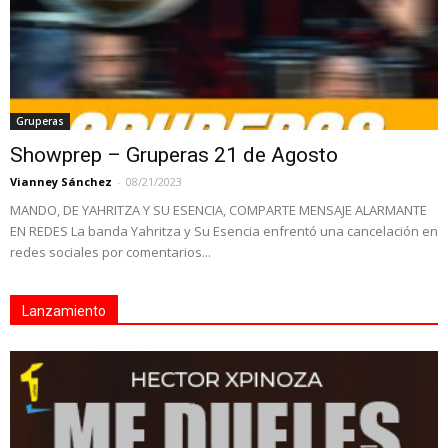
Gruperas
Showprep – Gruperas 21 de Agosto
Vianney Sánchez
-
08/21/2023
MANDO, DE YAHRITZA Y SU ESENCIA, COMPARTE MENSAJE ALARMANTE
EN REDES La banda Yahritza y Su Esencia enfrentó una cancelación en
redes sociales por comentarios...
Lanzamiento