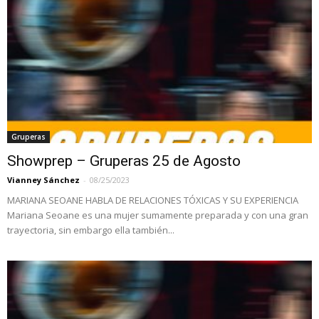
Gruperas
Showprep – Gruperas 25 de Agosto
Vianney Sánchez
-
08/25/2023
MARIANA SEOANE HABLA DE RELACIONES TÓXICAS Y SU EXPERIENCIA
Mariana Seoane es una mujer sumamente preparada y con una gran
trayectoria, sin embargo ella también...