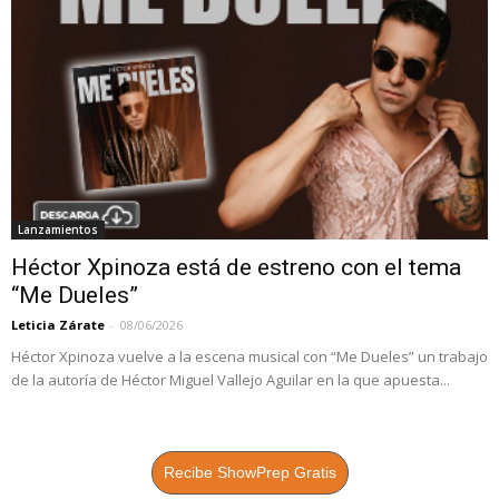
Lanzamientos
Héctor Xpinoza está de estreno con el tema
“Me Dueles”
Leticia Zárate
-
08/06/2026
Héctor Xpinoza vuelve a la escena musical con “Me Dueles” un trabajo
de la autoría de Héctor Miguel Vallejo Aguilar en la que apuesta...
Recibe ShowPrep Gratis