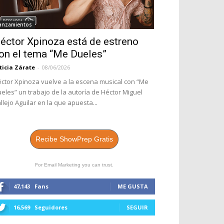
anzamientos
éctor Xpinoza está de estreno
on el tema “Me Dueles”
ticia Zárate
-
08/06/2026
ctor Xpinoza vuelve a la escena musical con “Me
eles” un trabajo de la autoría de Héctor Miguel
llejo Aguilar en la que apuesta...
Recibe ShowPrep Gratis
For Email Marketing you can trust.
47,143
Fans
ME GUSTA
16,569
Seguidores
SEGUIR