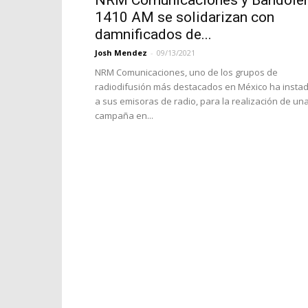
NRM Comunicaciones y Bandole
1410 AM se solidarizan con
damnificados de...
Josh Mendez
-
09/13/2021
NRM Comunicaciones, uno de los grupos de
radiodifusión más destacados en México ha insta
a sus emisoras de radio, para la realización de un
campaña en...