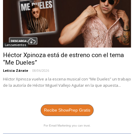
Lanzamientos
Héctor Xpinoza está de estreno con el tema
“Me Dueles”
Leticia Zárate
-
08/06/2026
Héctor Xpinoza vuelve a la escena musical con “Me Dueles” un trabajo
de la autoría de Héctor Miguel Vallejo Aguilar en la que apuesta...
Recibe ShowPrep Gratis
For Email Marketing you can trust.