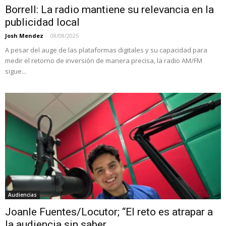
Borrell: La radio mantiene su relevancia en la
publicidad local
Josh Mendez
-
08/08/2025
A pesar del auge de las plataformas digitales y su capacidad para
medir el retorno de inversión de manera precisa, la radio AM/FM
sigue...
Audiencias
Joanle Fuentes/Locutor; “El reto es atrapar a
la audiencia sin saber...