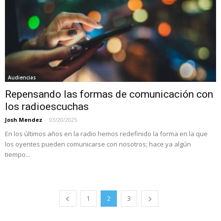
Audiencias
Repensando las formas de comunicación con
los radioescuchas
Josh Mendez
-
03/20/2025
En los últimos años en la radio hemos redefinido la forma en la que
los oyentes pueden comunicarse con nosotros; hace ya algún
tiempo...
1
2
3