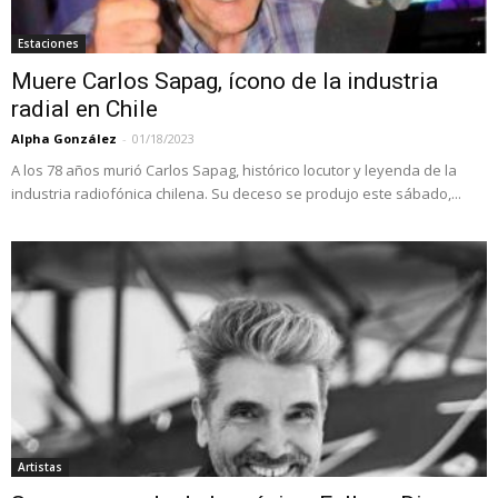
Estaciones
Muere Carlos Sapag, ícono de la industria
radial en Chile
Alpha González
-
01/18/2023
A los 78 años murió Carlos Sapag, histórico locutor y leyenda de la
industria radiofónica chilena. Su deceso se produjo este sábado,...
Artistas