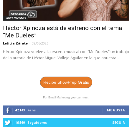
Lanzamientos
Héctor Xpinoza está de estreno con el tema
“Me Dueles”
Leticia Zárate
-
08/06/2026
Héctor Xpinoza vuelve a la escena musical con “Me Dueles” un trabajo
de la autoría de Héctor Miguel Vallejo Aguilar en la que apuesta...
Recibe ShowPrep Gratis
For Email Marketing you can trust.
47,143
Fans
ME GUSTA
16,569
Seguidores
SEGUIR