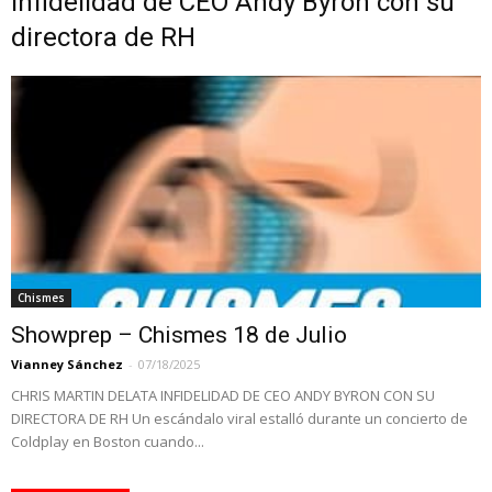
infidelidad de CEO Andy Byron con su
directora de RH
Chismes
Showprep – Chismes 18 de Julio
Vianney Sánchez
-
07/18/2025
CHRIS MARTIN DELATA INFIDELIDAD DE CEO ANDY BYRON CON SU
DIRECTORA DE RH Un escándalo viral estalló durante un concierto de
Coldplay en Boston cuando...