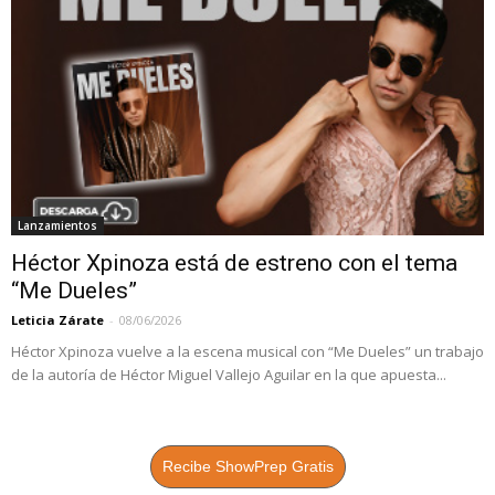
Lanzamientos
Héctor Xpinoza está de estreno con el tema
“Me Dueles”
Leticia Zárate
-
08/06/2026
Héctor Xpinoza vuelve a la escena musical con “Me Dueles” un trabajo
de la autoría de Héctor Miguel Vallejo Aguilar en la que apuesta...
Recibe ShowPrep Gratis