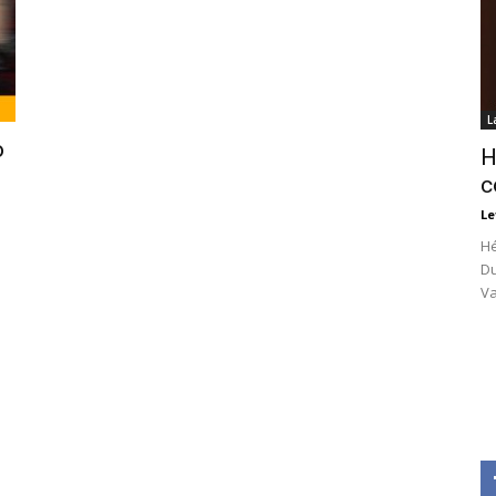
L
o
H
c
Le
Hé
Du
Va