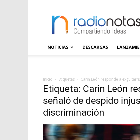
radioNOTAS
NOTICIAS
DESCARGAS
LANZAMI
Inicio
Etiquetas
Carin León responde a exguitarris
Etiqueta: Carin León re
señaló de despido injus
discriminación