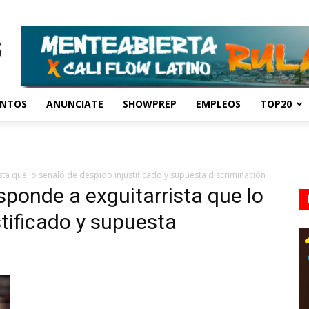
ENTOS
ANUNCIATE
SHOWPREP
EMPLEOS
TOP20
ta que lo señaló de despido injustificado y supuesta discriminación
sponde a exguitarrista que lo
tificado y supuesta