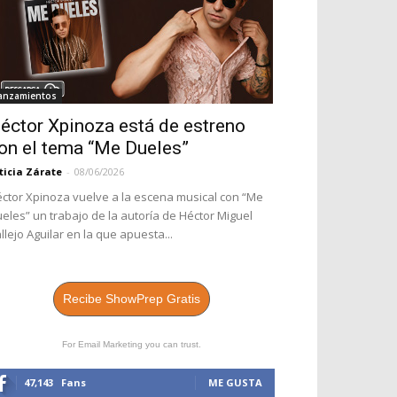
anzamientos
éctor Xpinoza está de estreno
on el tema “Me Dueles”
ticia Zárate
-
08/06/2026
ctor Xpinoza vuelve a la escena musical con “Me
eles” un trabajo de la autoría de Héctor Miguel
llejo Aguilar en la que apuesta...
Recibe ShowPrep Gratis
For Email Marketing you can trust.
47,143
Fans
ME GUSTA