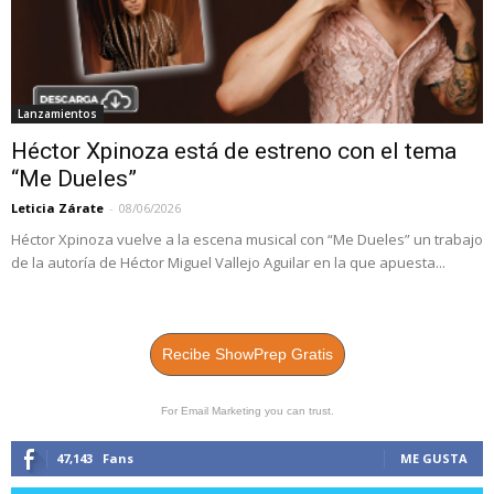
Lanzamientos
Héctor Xpinoza está de estreno con el tema
“Me Dueles”
Leticia Zárate
-
08/06/2026
Héctor Xpinoza vuelve a la escena musical con “Me Dueles” un trabajo
de la autoría de Héctor Miguel Vallejo Aguilar en la que apuesta...
Recibe ShowPrep Gratis
For Email Marketing you can trust.
47,143
Fans
ME GUSTA