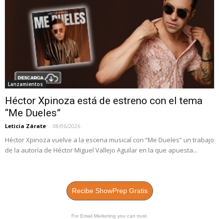
Lanzamientos
Héctor Xpinoza está de estreno con el tema
“Me Dueles”
Leticia Zárate
-
08/06/2026
Héctor Xpinoza vuelve a la escena musical con “Me Dueles” un trabajo
de la autoría de Héctor Miguel Vallejo Aguilar en la que apuesta...
Recibe ShowPrep Gratis
For Email Marketing you can trust.